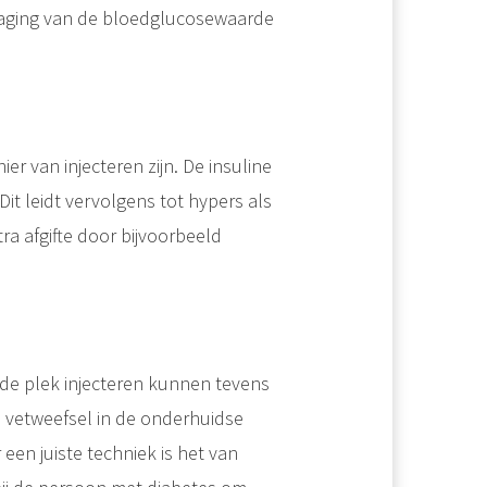
aging van de bloedglucosewaarde
r van injecteren zijn. De insuline
 leidt vervolgens tot hypers als
tra afgifte door bijvoorbeeld
fde plek injecteren kunnen tevens
n vetweefsel in de onderhuidse
een juiste techniek is het van