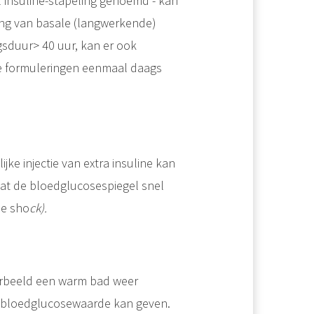
 insuline-stapeling genoemd - kan
ng van basale (langwerkende)
gsduur> 40 uur, kan er ook
e formuleringen eenmaal daags
jke injectie van extra insuline kan
dat de bloedglucosespiegel snel
ne sho
ck).
orbeeld een warm bad weer
e bloedglucosewaarde kan geven.