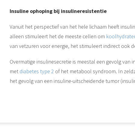
Insuline ophoping bij insulineresistentie
Vanuit het perspectief van het hele lichaam heeft insuli
alleen stimuleert het de meeste cellen om
koolhydrate
van vetzuren voor energie, het stimuleert indirect ook d
Overmatige insulinesecretie is meestal een gevolg van in
met
diabetes type 2
of het metabool syndroom. In zeldz
het gevolg van een insuline-uitscheidende tumor (insuline
Biomolecuul Een koolhydraat is een biomolecuul dat bestaat uit koolstof (C), waterstof (H) en zuurstof (O) atomen, meestal met een waterstof-zuurstofatoomverhouding van 2:1 (zoals in water) en dus met de empirische..
en totaal andere aandoening dan Diabetes type 1. Bij dit type Diabetes reageert het lichaam niet meer goed op de nog wel aanwezige insuline. Het aanmaken van insuline gebeurt in de alvleesklier...