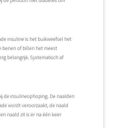
bij de persoon met diabetes om
nde insuline is het buikweefsel het
e benen of billen het meest
 erg belangrijk. Systematisch af
ij de insulineophoping. De naalden
hade wordt veroorzaakt, de naald
n naald zit is er na één keer