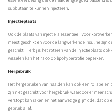
essentieel belang dat de naaldlengte goed passend is 
 insuline injecteren, weten niet wat lipohypertrofie is, omdat hun medische team heeft verzuimd dit te vermelden in hun uitleg over zelfzorgmanagement. Het is belangrijk om..
subbutaan te kunnen injecteren.
Injectieplaats
Ook de plaats van injectie is essentieel. Voor kortwerke
meest geschikt en voor de langwerkende insuline zijn d
geschikt. Hierbij is het roteren van de injectieplaats ook
wisselen kan het risico op lipohypertrofie beperken.
Hergebruik
Het hergebruiken van naalden kan ook een rol spelen b
zijn niet geschikt voor hergebruik waardoor er meer sc
verstopt kan raken en het aanwezige glijmiddel dat op ee
gebruik al af.