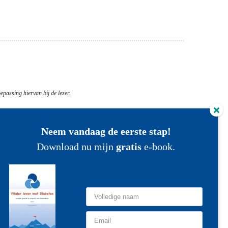
epassing hiervan bij de lezer.
Neem vandaag de eerste stap!
DiabetesBaas Kennisbank
Download nu mijn
gratis
e-book.
elfmanagement
ichaamsbeweging
oeding
asiskennis
rvaring delen