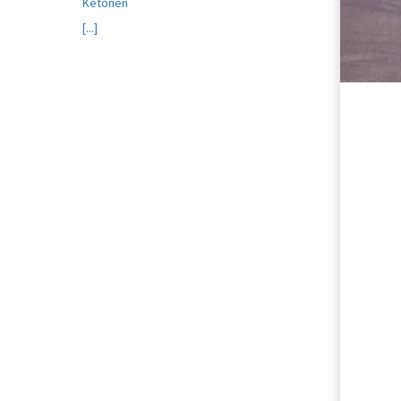
Ketonen
[...]