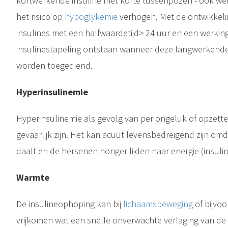
kortwerkende insuline met korte tussenpozen - ook wel
het risico op
hypoglykemie
verhogen. Met de ontwikkeli
insulines met een halfwaardetijd> 24 uur en een werkin
heeft invloed op de glucosestofwisseling omdat het de bloedglucosewaarde verlaagt. De eilandjes van Langerhans, dit zijn de bètacellen van de..
insulinestapeling ontstaan wanneer deze langwerkend
worden toegediend.
Hyperinsulinemie
Een hypoglykemie (kortweg hypo) is een situatie waarin het bloedsuikergehalte lager is dan 3,9 mmol/l. Normaal gesproken heeft iemand maximaal zo’n 5,5 tot 8 gram (2,5 klontje) suiker in 5 liter bloed. Beneden..
Hyperinsulinemie als gevolg van per ongeluk of opzetteli
gevaarlijk zijn. Het kan acuut levensbedreigend zijn om
daalt en de hersenen honger lijden naar energie (insuli
Warmte
De insulineophoping kan bij
lichaamsbeweging
of bijvo
vrijkomen wat een snelle onverwachte verlaging van d