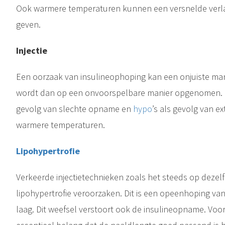
Ook warmere temperaturen kunnen een versnelde verl
geven.
Injectie
Lichaamsbeweging en diabetes is voor iedereen belangrijk. Door regelmatig te bewegen word en blijf je lichamelijk en geestelijk fit. Lichaamsbeweging stimuleert je ademhaling en je bloedsomloop, waardoor het de..
Een oorzaak van insulineophoping kan een onjuiste manie
wordt dan op een onvoorspelbare manier opgenomen. Dit
gevolg van slechte opname en
hypo
’s als gevolg van ex
warmere temperaturen.
Lipohypertrofie
Verkeerde injectietechnieken zoals het steeds op dezel
lipohypertrofie veroorzaken. Dit is een opeenhoping va
Een hypoglykemie (kortweg hypo) is een situatie waarin het bloedsuikergehalte lager is dan 3,9 mmol/l. Normaal gesproken heeft iemand maximaal zo’n 5,5 tot 8 gram (2,5 klontje) suiker in 5 liter bloed. Beneden..
laag. Dit weefsel verstoort ook de insulineopname. Voor 