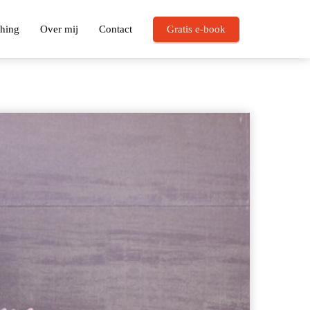
hing
Over mij
Contact
Gratis e-book