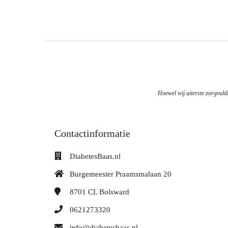
Hoewel wij uiterste zorgvuldi
Contactinformatie
DiabetesBaas.nl
Burgemeester Praamsmalaan 20
8701 CL
Bolsward
0621273320
info@diabetesbaas.nl