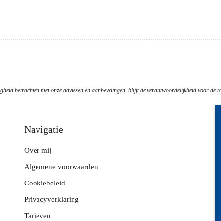
gheid betrachten met onze adviezen en aanbevelingen, blijft de verantwoordelijkheid voor de to
Navigatie
Over mij
Z
Algemene voorwaarden
L
Cookiebeleid
V
Privacyverklaring
B
Tarieven
E