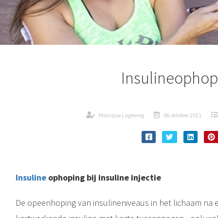
Insulineophop
Monique Lageweg
06 oktober 2021
Insuline
ophoping bij insuline injectie
De opeenhoping van insulineniveaus in het lichaam na e