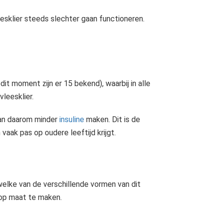
t het..
leesklier steeds slechter gaan functioneren.
etes type 2 is een totaal andere aandoening dan Diabetes type 1. Bij dit type Diabetes reageert het lichaam niet meer goed op de nog wel aanwezige insuline. Het aanmaken van insuline gebeurt in de alvleesklier...
t moment zijn er 15 bekend), waarbij in alle
leesklier.
 kan daarom minder
insuline
maken. Dit is de
vaak pas op oudere leeftijd krijgt.
elke van de verschillende vormen van dit
 op maat te maken.
Insuline is een hormoon gemaakt van het eiwit peptide. Dit hormoon heeft invloed op de glucosestofwisseling omdat het de bloedglucosewaarde verlaagt. De eilandjes van Langerhans, dit zijn de bètacellen van de..