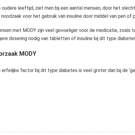
 oudere leeftijd, ziet men bij een aantal mensen, door het slech
 noodzaak voor het gebruik van insuline door middel van pen of 
Biomolecuul Een koolhydraat is een biomolecuul dat bestaat uit koolstof (C), waterstof (H) en zuurstof (O) atomen, meestal met een waterstof-zuurstofatoomverhouding van 2:1 (zoals in water) en dus met de empirische..
nsen met MODY zijn veel gevoeliger voor de medicatie, zoals tab
gere dosering nodig van tabletten of insuline bij dit type diabetes
orzaak MODY
 erfelijke factor bij dit type diabetes is veel groter dan bij de ‘