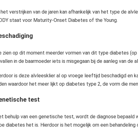
Bij Diabetes type 1 stopt het lichaam met insuline maken. Vanaf dat moment moet men zelf insuline toedienen via een insulinepen of insulinepomp. Dit type Diabetes noemde men vroeger ook wel jeugddiabetes, omda
j het verstrijken van de jaren kan afhankelijk van het type de alv
Diab
DY staat voor Maturity-Onset Diabetes of the Young.
eschadiging
 zien op dit moment meerder vormen van dit type diabetes (op di
vallen in de baarmoeder iets is misgegaan bij de aanleg van de alv
erdoor is deze alvleesklier al op vroege leeftijd beschadigd en
den waardoor het meer lijkt op diabetes type 2, de vorm die men 
enetische test
t behulp van een genetische test, wordt de diagnose bepaald w
pe diabetes het is. Hierdoor is het mogelijk om een behandeling