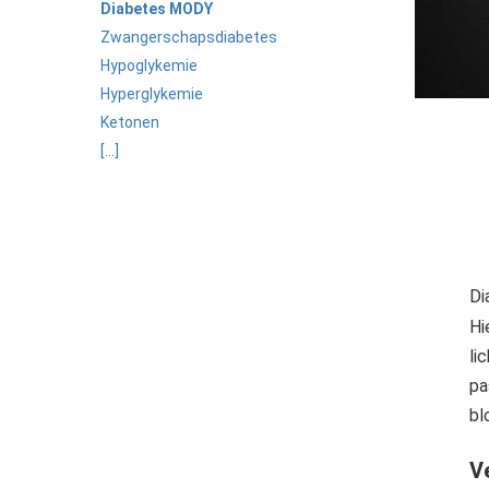
Diabetes MODY
Zwangerschapsdiabetes
Hypoglykemie
Hyperglykemie
Ketonen
[...]
Di
Hi
li
pa
bl
V