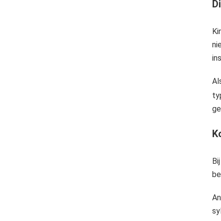
D
Ki
ni
in
Al
ty
ge
K
Bi
be
An
sy