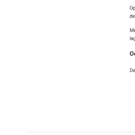
Op
de
Me
la
O
De