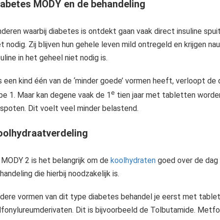
iabetes MODY en de behandeling
nderen waarbij diabetes is ontdekt gaan vaak direct insuline spuit
et nodig. Zij blijven hun gehele leven mild ontregeld en krijgen n
suline in het geheel niet nodig is.
s een kind één van de ‘minder goede’ vormen heeft, verloopt de d
e
pe 1. Maar kan degene vaak de 1
tien jaar met tabletten worde
spoten. Dit voelt veel minder belastend.
oolhydraatverdeling
j MODY 2 is het belangrijk om de
koolhydraten
goed over de dag t
handeling die hierbij noodzakelijk is.
dere vormen van dit type diabetes behandel je eerst met tablet
lfonylureumderivaten. Dit is bijvoorbeeld de Tolbutamide. Metf