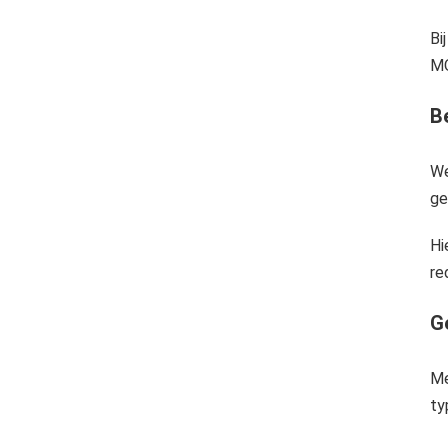
Bi
MO
B
We
ge
Hi
re
G
Me
ty