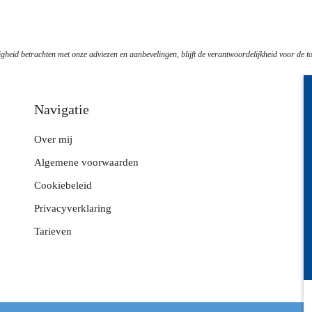
gheid betrachten met onze adviezen en aanbevelingen, blijft de verantwoordelijkheid voor de to
Navigatie
Over mij
Z
Algemene voorwaarden
L
Cookiebeleid
V
Privacyverklaring
B
Tarieven
E