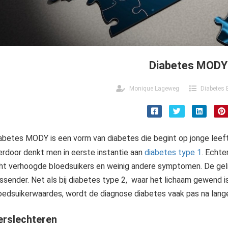
Diabetes MODY
Monique Lageweg
Diabetes 
abetes MODY is een vorm van diabetes die begint op jonge leeft
erdoor denkt men in eerste instantie aan
diabetes type 1
. Echte
cht verhoogde bloedsuikers en weinig andere symptomen. De gel
ssender. Net als bij diabetes type 2, waar het lichaam gewend 
oedsuikerwaardes, wordt de diagnose diabetes vaak pas na langer
erslechteren