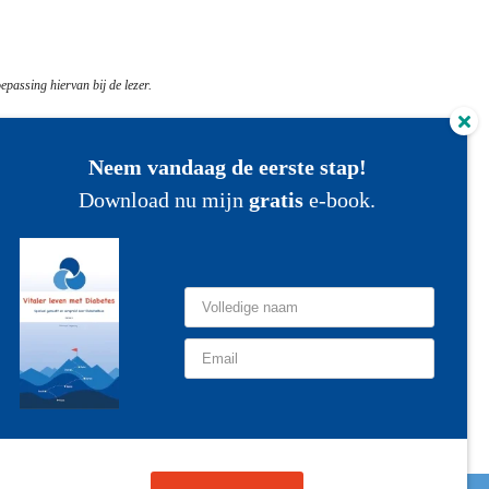
epassing hiervan bij de lezer.
Neem vandaag de eerste stap!
DiabetesBaas Kennisbank
Download nu mijn
gratis
e-book.
elfmanagement
ichaamsbeweging
oeding
asiskennis
rvaring delen