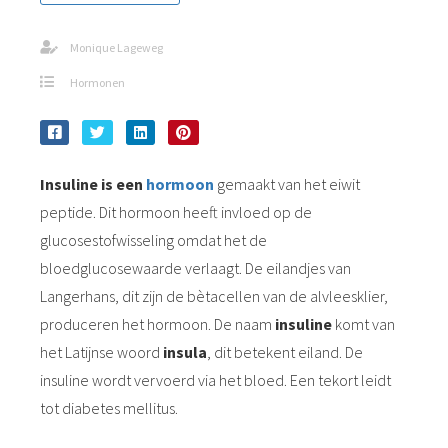
Monique Lageweg
Hormonen
Insuline is een
hormoon
gemaakt van het eiwit
peptide. Dit hormoon heeft invloed op de
glucosestofwisseling omdat het de
bloedglucosewaarde verlaagt. De eilandjes van
Langerhans, dit zijn de bètacellen van de alvleesklier,
produceren het hormoon. De naam
insuline
komt van
het Latijnse woord
insula
, dit betekent eiland. De
insuline wordt vervoerd via het bloed. Een tekort leidt
tot diabetes mellitus.