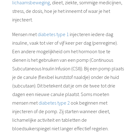
lichaamsbeweging
, dieet, ziekte, sommige medicijnen,
stress, de dosis, hoe je het inneemt of waar je het
injecteert.
Mensen met
diabetes type 1
injecteren iedere dag
insuline, vaak tot vier of vijf keer per dag (penregime).
Een andere mogelijkheid om het hormoon toe te
dienen is het gebruiken van een pomp (Continuous
Subcutaneous Insulin Infusion (CSII)). Bij een pomp plaats
je de canule (flexibel kunststof naaldje) onder de huid
(subcutaan). Dit betekent dat je om de twee tot drie
dagen een nieuwe canule plaatst. Soms moeten
mensen met
diabetes type 2
ook beginnen met
injecteren of de pomp. Zij starten wanneer dieet,
lichamelijke activiteit en tabletten de
bloedsuikerspiegel niet langer effectief regelen.