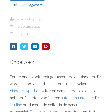
Inhoudsopgave
Monique Lageweg
14 december 2021
Oorzaak
Onderzoek
Eerder onderzoek heeft gesuggereerd dat kinderen die
worden blootgesteld aan enterovirussen vaker
diabetes type 1
ontwikkelen dan kinderen die dat niet
hebben. Diabetes type 1 is een
auto-immuunziekte
die
insuline
producerende cellen in de pancreas
beschadigt. Om deze link verder te bestuderen, testten