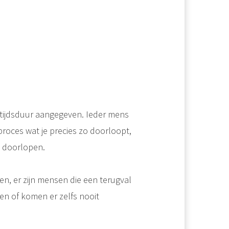
Effect op werk Veel aandoeningen kunnen gezondheidsproblemen op de werkplek en langdurige afwezigheid op het werk veroorzaken. Een aandoening die steeds vaker voorkomt, is diabetes. Diabetes is het gevolg van het feit..
n tijdsduur aangegeven. Ieder mens
proces wat je precies zo doorloopt,
e doorlopen.
n, er zijn mensen die een terugval
ten of komen er zelfs nooit