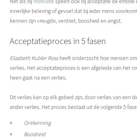
Net als bij
motivatie
speelt ook bij acceptatie de emotie 
Bij Diabetes type 1 stopt het lichaam met insuline maken. Vanaf dat moment moet men zelf insuline toedienen via een insulinepen of insulinepomp. Dit type Diabetes noemde men vroeger ook wel jeugddiabetes, omdat het..
Diabetes type 2 is een totaal andere aandoening dan Diabetes type 1. Bij dit type Diabetes reageert het lichaam niet meer goed op de nog wel aanwezige insuline. Het aanmaken van insuline gebeurt in de alvleesklier...
Diabetes LADA is een langzame vorm van Diabetes type 1, die in eerste instantie lijkt op diabetes type 2. LADA st
Diabetes MODY
innerlijke beleving of gevoel dat bij ieder mens voorko
kennen zijn vreugde, verdriet, boosheid en angst.
Acceptatieproces in 5 fasen
Motivatie betekent de bereidheid tot het verrichten van bepaald gedrag. Het is de reden waarom iemand zich op een bepaalde manier gedraagt. Het is al aanwezig voordat er sprake is van gedrag, het veroorzaakt alleen..
Elizabeth Kubler Ross
heeft onderzocht hoe mensen om
verlies. Het acceptatieproces is een afgeleide van het 
heen gaat na een verlies.
Dit verlies kan op elk gebied zijn, door verlies van een 
ander verlies. Het proces bestaat uit de volgende 5 fase
Ontkenning
Boosheid