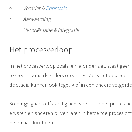
Verdriet &
Depressie
Aanvaarding
Heroriëntatie & integratie
Het procesverloop
Stemmingsstoornis Depressie is geclassificeerd als een stemmingsstoornis. Het kan worden omschreven als gevoelens van verdriet, verlies of woede die de dagelijkse activiteiten van een persoon verstoren. Het komt ook..
In het procesverloop zoals je hieronder ziet, staat gee
reageert namelijk anders op verlies. Zo is het ook geen 
de stadia kunnen ook tegelijk of in een andere volgord
Sommige gaan zelfstandig heel snel door het proces hee
ervaren en anderen blijven jaren in hetzelfde proces zit
helemaal doorheen.