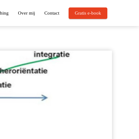
hing
Over mij
Contact
Gratis e-book