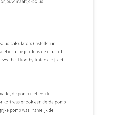
or jouw maaltijd-bolus
s-calculators (instellen in
l insuline jij tijdens de maaltijd
veelheid koolhydraten die jij eet.
 markt, de pomp met een los
or kort was er ook een derde pomp
rijke pomp was, namelijk de