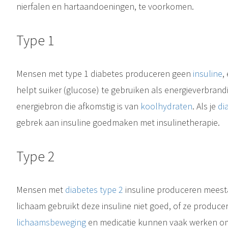
nierfalen en hartaandoeningen, te voorkomen.
Type 1
Mensen met type 1 diabetes produceren geen
insuline
,
helpt suiker (glucose) te gebruiken als energieverbrandi
energiebron die afkomstig is van
koolhydraten
. Als je
di
gebrek aan insuline goedmaken met insulinetherapie.
Bij Diabetes spelen hormonen een rol. Maar wat zijn nu eigenlijk hormonen? Een hormoon is een signaalstof, geprod
Type 2
Insuline is een hormoon gemaakt van het eiwit peptide. Dit hormoon heeft invloed op de glucosestofwisseling omdat het de bloedglucosewaarde verlaagt. De eilandjes 
Mensen met
diabetes type 2
insuline produceren meesta
Biomolecuul Een koolhydraat is een biomolecuul dat bestaat uit koolstof (C), waterstof (H) en zuurstof (O) atomen, meestal met een waterstof-zuurstofatoomverhouding van 2:1 (zoals in water) en dus met de empirische..
Bij Diabetes type 1 stopt het lichaam met insuline maken. Vanaf dat moment moet men zelf insuline toedienen via een insulinepen of insulinepomp. D
lichaam gebruikt deze insuline niet goed, of ze produce
lichaamsbeweging
en medicatie kunnen vaak werken om 