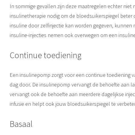
In sommige gevallen zijn deze maatregelen echter niet 
insulinetherapie nodig om de bloedsuikerspiegel beter 
insuline door zelfinjectie kan worden gegeven, kunnen
Diabetes type 2 is een totaal andere aandoening dan Diabetes type 1. Bij dit type Diabetes reageert het lichaam niet meer goed op de nog wel aanwezige insuline. Het aanmaken van insuline gebeurt in de alvleesklier...
insuline-injecties nemen ook overwegen om een insuli
ereen belangrijk. Door regelmatig te bewegen word en blijf je lichamelijk en geestelijk fit. Lichaamsbeweging stimuleert je ademhaling en je bloedsomloop, waardoor het de..
Continue toediening
Een insulinepomp zorgt voor een continue toediening v
dag door. De insulinepomp vervangt de behoefte aan l
vervangt ook de behoefte aan meerdere dagelijkse inject
infusie en helpt ook jouw bloedsuikerspiegel te verbete
Basaal