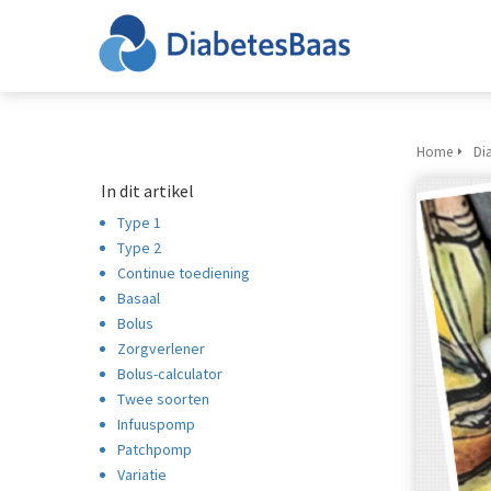
Home
Di
In dit artikel
Type 1
Type 2
Continue toediening
Basaal
Bolus
Zorgverlener
Bolus-calculator
Twee soorten
Infuuspomp
Patchpomp
Variatie