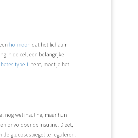
 een
hormoon
dat het lichaam
ng in de cel, een belangrijke
abetes type 1
hebt, moet je het
uceerd door de klieren in ons lichaam. De bloedsomloop transporteert deze hormonen naar andere..
van Langerhans, dit zijn de bètacellen van de..
l nog wel insuline, maar hun
it type Diabetes noemde men vroeger ook wel jeugddiabetes, omdat het..
ren onvoldoende insuline. Dieet,
de glucosespiegel te reguleren.