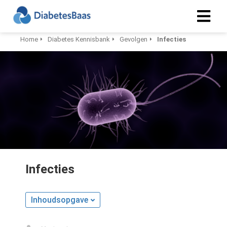
Home
Diabetes Kennisbank
Gevolgen
Infecties
Infecties
Inhoudsopgave