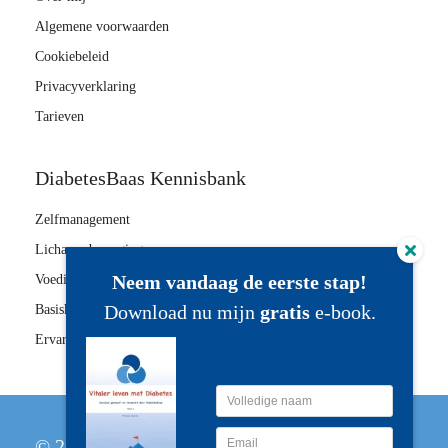
Algemene voorwaarden
Cookiebeleid
Privacyverklaring
Tarieven
DiabetesBaas Kennisbank
Zelfmanagement
Lichaamsbeweging
Neem vandaag de eerste stap!
Voeding
Download nu mijn
gratis
e-book.
Basiskennis
Ervaring delen
© 2023 DiabetesBaas.nl