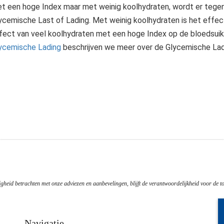
t een hoge Index maar met weinig koolhydraten, wordt er tege
ycemische Last of Lading. Met weinig koolhydraten is het effec
fect van veel koolhydraten met een hoge Index op de bloedsuiker
ycemische Lading
beschrijven we meer over de Glycemische Lad
emische Lading houdt rekening met de hoeveelheid koolhydraten in een productportie. Tevens is de Glycemische Lading gebaseerd op de..
gheid betrachten met onze adviezen en aanbevelingen, blijft de verantwoordelijkheid voor de to
Navigatie