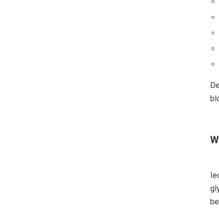
De
bl
W
Ie
gl
be