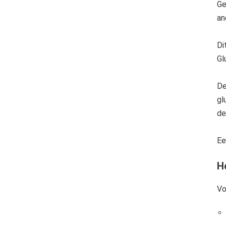
Ge
an
Di
Gl
De
gl
Biomolecuul Een koolhydraat is een biomolecuul dat bestaat uit koolstof (C), waterstof (H) en zuurstof 
de
Ee
H
Vo