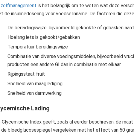
j
zelfmanagement
is het belangrijk om te weten wat deze verschi
t de insulinedosering voor voedselinname. De factoren die deze
De bereidingswijze, bijvoorbeeld gekookte of gebakken aar
Hoelang iets is gekookt/gebakken
Temperatuur bereidingswijze
bewustzijn en kennis zodat je in staat bent om het leven met diabetes te beheersen.
Combinatie van diverse voedingsmiddelen, bijvoorbeeld vruc
producten een andere GI dan in combinatie met elkaar.
Rijpingsstaat fruit
Snelheid van maaglediging
Snelheid van darmwerking
lycemische Lading
 Glycemische Index geeft, zoals al eerder beschreven, de maat
 de bloedglucosespiegel vergeleken met het effect van 50 gram