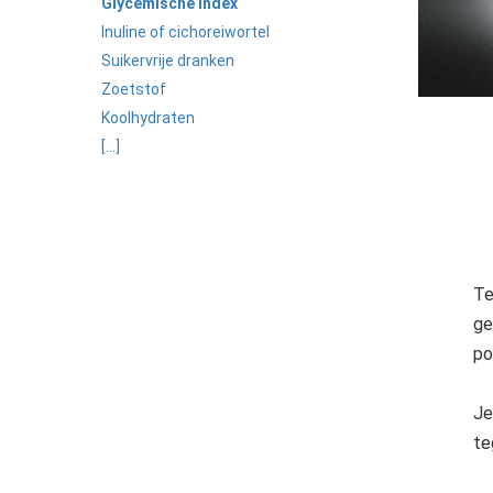
Glycemische Index
Inuline of cichoreiwortel
Suikervrije dranken
Zoetstof
Koolhydraten
[...]
Te
ge
po
Je
te