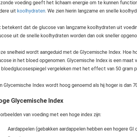
zonde voeding geeft het lichaam energie om te kunnen function
Gezonde voeding is het belangrijkste onderdeel van het managen van de diabetes. Dat geldt voor alle types diabetes. Eten heeft namelijk direct effect op de bloedsuikers. Welke richtlijnen qua voeding zijn er..
dere uit
koolhydraten
. We zien hierin langzame en snelle koolhyd
t betekent dat de glucose van langzame koolhydraten uit voedi
ucose uit de snelle koolhydraten worden dan ook sneller opgeno
ze snelheid wordt aangeduid met de Glycemische Index. Hoe ho
ucose in het bloed opgenomen. Glycemische Index is een maat v
(O) atomen, meestal met een waterstof-zuurstofatoomverhouding van 2:1 (zoals in water) en dus met de empirische..
 bloedglucosespiegel vergeleken met het effect van 50 gram pur
n Glycemische Index wordt hoog genoemd als hij hoger is dan 70 en
oge Glycemische Index
orbeelden van voeding met een hoge index zijn:
Aardappelen (gebakken aardappelen hebben een hogere GI 