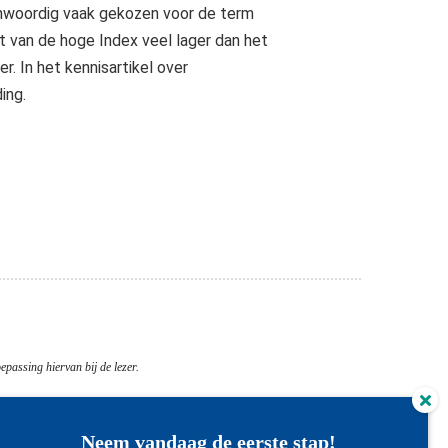
nwoordig vaak gekozen voor de term
t van de hoge Index veel lager dan het
. In het kennisartikel over
ing.
epassing hiervan bij de lezer.
Neem vandaag de eerste stap!
DiabetesBaas Kennisbank